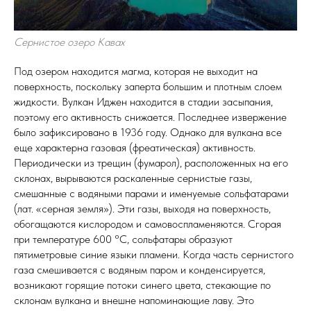
Сернистое озеро Кавах
Под озером находится магма, которая не выходит на
поверхность, поскольку заперта большим и плотным слоем
жидкости. Вулкан Иджен находится в стадии засыпания,
поэтому его активность снижается. Последнее извержение
было зафиксировано в 1936 году. Однако для вулкана все
еще характерна газовая (фреатическая) активность.
Периодически из трещин (фумарол), расположенных на его
склонах, вырываются раскаленные сернистые газы,
смешанные с водяными парами и именуемые сольфатарами
(лат. «серная земля»). Эти газы, выходя на поверхность,
обогащаются кислородом и самовоспламеняются. Сгорая
при температуре 600 °С, сольфатары образуют
пятиметровые синие языки пламени. Когда часть сернистого
газа смешивается с водяным паром и конденсируется,
возникают горящие потоки синего цвета, стекающие по
склонам вулкана и внешне напоминающие лаву. Это